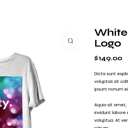
White 
Logo
$
149.00
Dicta sunt exp
voluptas sit od
ipsum nonum ei
Aquia sit amet,
invidunt labore
voluptua. At ve
rebum.