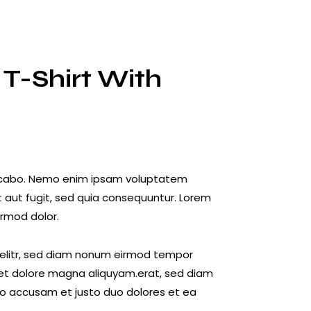
T-Shirt With
licabo. Nemo enim ipsam voluptatem
it aut fugit, sed quia consequuntur. Lorem
rmod dolor.
 elitr, sed diam nonum eirmod tempor
 et dolore magna aliquyam.erat, sed diam
ro accusam et justo duo dolores et ea