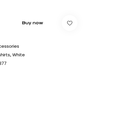
Buy now
cessories
hirts
White
,
377