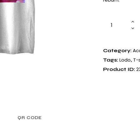
White
T-
Shirt
With
Ac
Category:
Logo
Lodo
T-s
Tags:
,
quantity
2
Product ID:
QR CODE