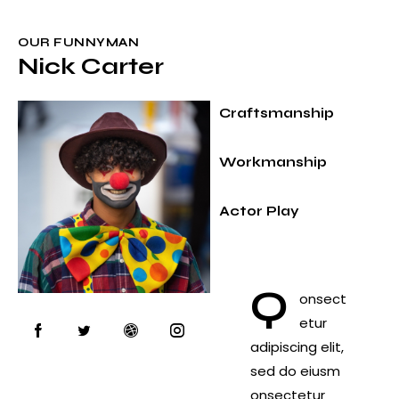
OUR FUNNYMAN
Nick Carter
100%
Craftsmanship
90%
Workmanship
100%
Actor Play
Q
onsect
etur
adipiscing elit,
sed do eiusm
onsectetur